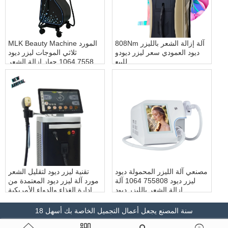
808Nm آلة إزالة الشعر بالليزر
MLK Beauty Machine المورد
ديود العمودي سعر ليزر ديودو
ثلاثي الموجات ليزر ديود
للبيع
755808 1064 جهاز إزالة الشعر
بالليزر دايود
مصنعي آلة الليزر المحمولة ديود
تقنية ليزر ديود لتقليل الشعر
ليزر ديود 755808 1064 آلة
مورد آلة ليزر ديود المعتمدة من
إزالة الشعر بالليزر ديود
إدارة الغذاء والدواء الأمريكية
(FDA) وCE
18 سنة المصنع يجعل أعمال التجميل الخاصة بك أسهل