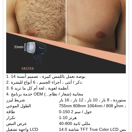
1. 14 بوصة تعمل باللمس كبيرة ، تصميم أنسنة.
2. ذكر / أنثى ، أجزاء الجسم ، 6 أنواع للبشرة.
3. 6 أنظمة لغوية ، لغة أم كل ما تريد.
4. خدمة برنامج OEM مجانية (شعار / نظام...)
1 بار ، 12 بار ، 16 بار
شريط ليزر
755nm 808nm 106 / أو 808nm واحد
الطول الموجي
0-150 جول / سم 2
طاقة
1-10 هرتز
تكرار
40-800 مللي ثانية
عرض النبض
TFT True  تعمل باللمس
واجهة تشغيل LCD