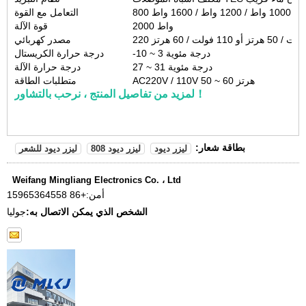
اط / 1200 واط / 1600 واط
التعامل مع القوة
2000 واط
قوة الآلة
 فولت / 50 هرتز أو 110 فولت / 60 هرتز
مصدر كهربائي
-10 ~ 3 درجة مئوية
درجة حرارة الكريستال
27 ~ 31 درجة مئوية
درجة حرارة الآلة
AC220V / 110V 50 ~ 60 هرتز
متطلبات الطاقة
لمزيد من تفاصيل المنتج ، نرحب بالتشاور！
بطاقة شعار:
ليزر ديود
ليزر ديود 808
ليزر ديود للشعر
Weifang Mingliang Electronics Co. ، Ltd
أمن:
+86 15965364558
الشخص الذي يمكن الاتصال به:
جوليا