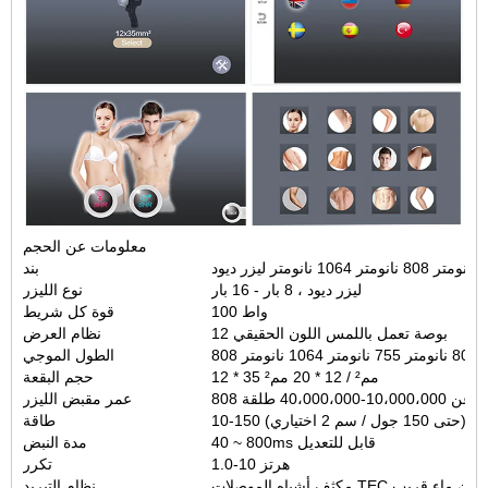
معلومات عن الحجم
بند
ليزر ديود ، 8 بار - 16 بار
نوع الليزر
100 واط
قوة كل شريط
12 بوصة تعمل باللمس اللون الحقيقي
نظام العرض
نانومتر
الطول الموجي
12 * 35 مم² / 12 * 20 مم²
حجم البقعة
40،000،000 طلقة
عمر مقبض الليزر
طاقة
40 ~ 800ms قابل للتعديل
مدة النبض
1.0-10 هرتز
تكرر
موصلات TEC هواء دوران ماء قريب
نظام التبريد