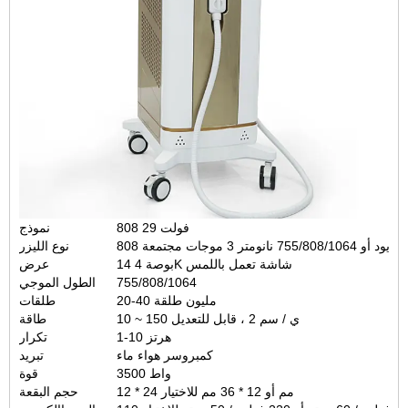
808 فولت 29
نموذج
755/808 نانومتر 3 موجات مجتمعة
نوع الليزر
14 بوصة 4K شاشة تعمل باللمس
عرض
755/808/1064
الطول الموجي
20-40 مليون طلقة
طلقات
10 ~ 150 ي / سم 2 ، قابل للتعديل
طاقة
1-10 هرتز
تكرار
كمبروسر هواء ماء
تبريد
3500 واط
قوة
12 * 24 مم أو 12 * 36 مم للاختيار
حجم البقعة