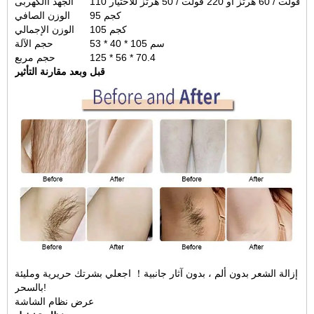
110 فولت / 60 هرتز أو 220 فولت / 50 هرتز للاختيار
الجهد االكهربى
95 كجم
الوزن الصافي
105 كجم
الوزن الإجمالي
53 * 40 * 105 سم
حجم الآلة
125 * 56 * 70.4
حجم مربع
قبل وبعد مقارنة التأثير
إزالة الشعر بدون ألم ، بدون آثار جانبية！ اجعلي بشرتك حريرية ومليئة
بالسحر!
عرض نظام الشاشة