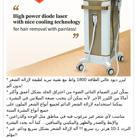
* ليزر ديود عالي الطاقة 1800 واط مع تقنية تبريد لطيفة لإزالة الشعر
بدون ألم!
* يمكّن ليزر الصمام الثنائي الضوء من اختراق الجلد بشكل أعمق وأكثر
أمانًا من الليزر الآخر. لأنه يمكن أن يتجنب صبغة الميلانين في البشرة ،
يمكننا استخدامه لإزالة الشعر الدائم لجميع أنواع الشعر الملون على
جميع أنواع البشرة الستة.
* مناسب لأي شعر غير مرغوب فيه في مناطق مثل الوجه والذراعين
والإبط والصدر والظهر والبيكيني والساقين... كما أنه يجدد البشرة.
* التردد 1-10 هرتز. رد سريع !!! آلة لإزالة الشعر بشكل سريع ودائم. غير
مؤلم!!