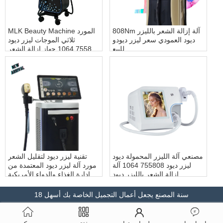
808Nm آلة إزالة الشعر بالليزر
MLK Beauty Machine المورد
ديود العمودي سعر ليزر ديودو
ثلاثي الموجات ليزر ديود
للبيع
755808 1064 جهاز إزالة الشعر
بالليزر دايود
مصنعي آلة الليزر المحمولة ديود
تقنية ليزر ديود لتقليل الشعر
ليزر ديود 755808 1064 آلة
مورد آلة ليزر ديود المعتمدة من
إزالة الشعر بالليزر ديود
إدارة الغذاء والدواء الأمريكية
(FDA) وCE
18 سنة المصنع يجعل أعمال التجميل الخاصة بك أسهل